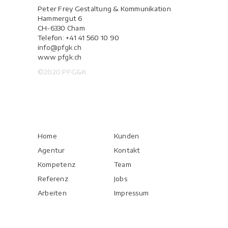
Peter Frey Gestaltung & Kommunikation
Hammergut 6
CH-6330 Cham
Telefon: +41 41 560 10 90
info@pfgk.ch
www.pfgk.ch
©2020 PFG&K
Home
Kunden
Agentur
Kontakt
Kompetenz
Team
Referenz
Jobs
Arbeiten
Impressum